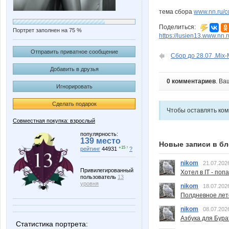
тема сбора
www.nn.ru/c
Поделиться:
Портрет заполнен на 75 %
https://lusien13.www.nn.r
Отправить приватное сообщение
Сбор до 28.07 .Mix-M
Добавить в друзья
0 комментариев
. Ва
Игнорировать
Сделать подарок
Чтобы оставлять ко
Совместная покупка: взрослый
популярность:
139 место
Новые записи в бл
+15 ↑
рейтинг
44931
?
nikom
21.07.202
Привилегированный
Хотел в IT - поп
пользователь
13
уровня
nikom
18.07.202
Полдневное лет
nikom
08.07.202
Азбука для Бура
Статистика портрета: