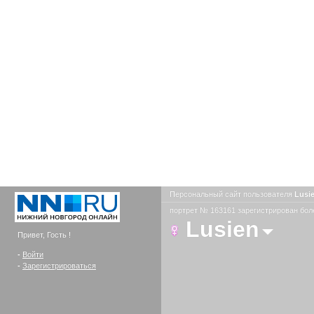
Персональный сайт пользователя
Lusi
портрет № 163161 зарегистрирован боле
Lusien
Привет, Гость !
-
Войти
-
Зарегистрироваться