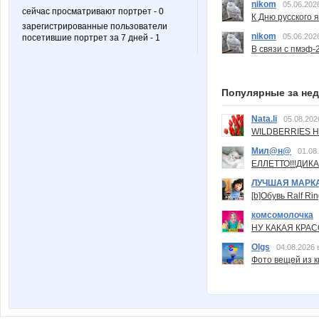
nikom
05.06.202
сейчас просматривают портрет - 0
К Дню русского 
зарегистрированные пользователи
nikom
05.06.202
посетившие портрет за 7 дней - 1
В связи с пмэф-
Популярные за не
Nata.li
05.08.202
WILDBERRIES Н
Мил@н@
01.08
ЕЛЛЕТТО!!!ДИК
ЛУЧШАЯ МАРК
[b]Обувь Ralf Ri
комсомолочка
НУ КАКАЯ КРАСОТ
Olgs
04.08.2026 
Фото вещей из ки