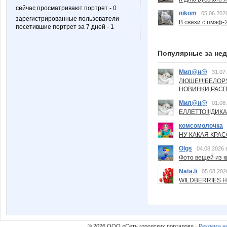
сейчас просматривают портрет - 0
nikom
05.06.202
зарегистрированные пользователи
В связи с пмэф-
посетившие портрет за 7 дней - 1
Популярные за не
Мил@н@
31.07
ЛЮШЕ!!!!БЕЛО
НОВИНКИ,РАСП
Мил@н@
01.08
ЕЛЛЕТТО!!!ДИК
комсомолочка
НУ КАКАЯ КРАСОТ
Olgs
04.08.2026 
Фото вещей из ки
Nata.li
05.08.202
WILDBERRIES Н
© 2026 ООО «Сеть городских порталов» ·
Реклама н