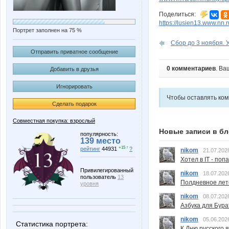
Поделиться:
https://lusien13.www.nn.
Портрет заполнен на 75 %
Сбор до 3 ноября. 
Отправить приватное сообщение
0 комментариев
. Ва
Добавить в друзья
Игнорировать
Чтобы оставлять ко
Сделать подарок
Совместная покупка: взрослый
Новые записи в бл
популярность:
139 место
+15 ↑
рейтинг
44931
?
nikom
21.07.202
Хотел в IT - поп
Привилегированный
nikom
18.07.202
пользователь
13
Полдневное лет
уровня
nikom
08.07.202
Азбука для Бура
nikom
05.06.202
Статистика портрета:
К Дню русского 