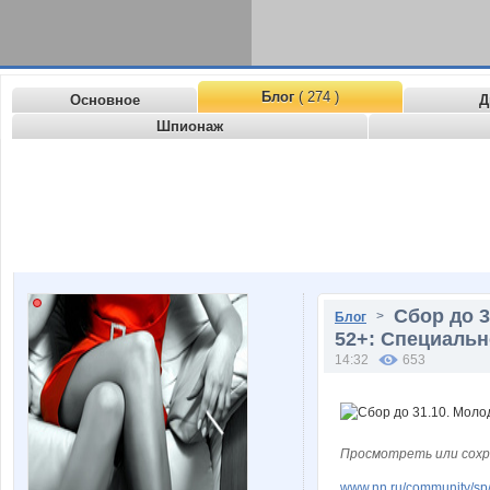
Блог
( 274 )
Основное
Д
Шпионаж
Сбор до 
>
Блог
52+: Специальн
14:32
653
Просмотреть или сохр
www.nn.ru/community/sp