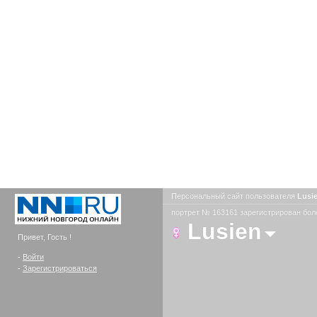
Персональный сайт пользователя
Lusi
портрет № 163161 зарегистрирован боле
Lusien
Привет, Гость !
-
Войти
-
Зарегистрироваться