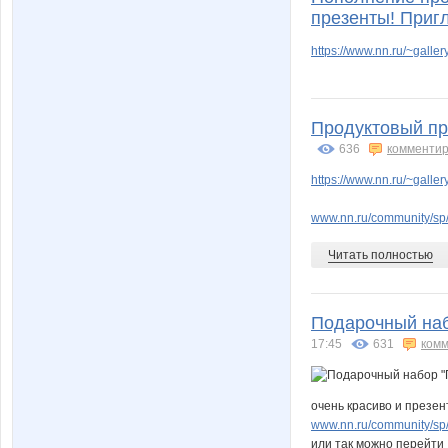
презенты! При
https://www.nn.ru/~gal
Продуктовый пр
636
комментир
https://www.nn.ru/~gal
www.nn.ru/community/sp/r
Читать полностью
Подарочный набо
17:45
631
комм
очень красиво и презе
www.nn.ru/community/sp/
или так можно перейти