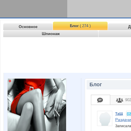
Блог
( 274 )
Основное
Д
Шпионаж
Блог
90
ТаЩ
Раздачи
Записал