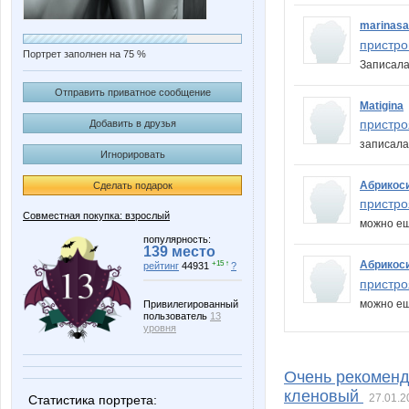
marinas
пристро
Портрет заполнен на 75 %
Записал
Отправить приватное сообщение
Matigina
пристро
Добавить в друзья
записал
Игнорировать
Абрикос
Сделать подарок
пристро
Совместная покупка: взрослый
можно ещ
популярность:
139 место
Абрикос
+15 ↑
рейтинг
44931
?
пристро
можно ещ
Привилегированный
пользователь
13
уровня
Очень рекоменд
кленовый
27.01.2
Статистика портрета: