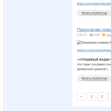
fedsp.com/catalog/food/
Читать полностью
Предлагаю нови
в 09:50
560
ко
www.nn.ru/community/sp/
<<ГРУШЕВЫЙ ФАДЖ>
этот факт послужил осн
ароматной сушеной г...
Читать полностью
<
1
2