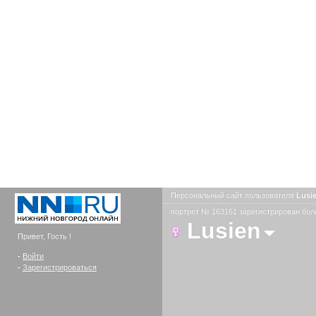
Персональный сайт пользователя
Lusi
портрет № 163161 зарегистрирован боле
Lusien
Привет, Гость !
-
Войти
-
Зарегистрироваться