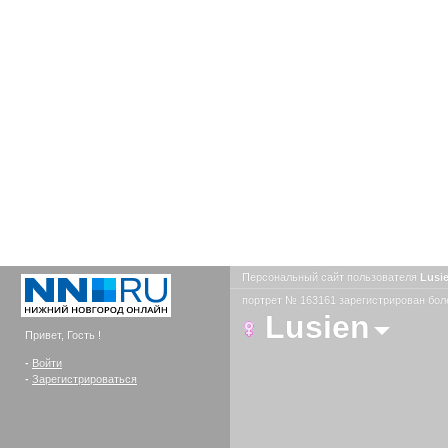
Персональный сайт пользователя
Lusi
портрет № 163161 зарегистрирован боле
Lusien
Привет, Гость !
-
Войти
-
Зарегистрироваться