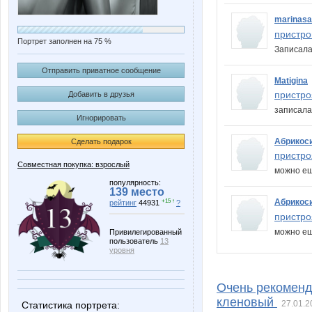
marinas
пристро
Портрет заполнен на 75 %
Записал
Отправить приватное сообщение
Matigina
пристро
Добавить в друзья
записал
Игнорировать
Абрикос
Сделать подарок
пристро
Совместная покупка: взрослый
можно ещ
популярность:
139 место
Абрикос
+15 ↑
рейтинг
44931
?
пристро
можно ещ
Привилегированный
пользователь
13
уровня
Очень рекоменд
кленовый
27.01.2
Статистика портрета: