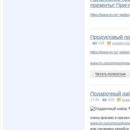
презенты! При
https://www.nn.ru/~gal
Продуктовый пр
636
комментир
https://www.nn.ru/~gal
www.nn.ru/community/sp/r
Читать полностью
Подарочный набо
17:45
629
комм
очень красиво и презе
www.nn.ru/community/sp/
или так можно перейти