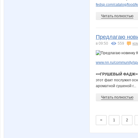
fedsp.com/catalog/food/
Читать полностью
Предлагаю нови
в 09:50
559
ко
www.nn.ru/community/sp/
<<ГРУШЕВЫЙ ФАДЖ>
этот факт послужил осн
ароматной сушеной г...
Читать полностью
<
1
2