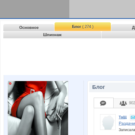
Блог
( 274 )
Основное
Д
Шпионаж
Блог
90
ТаЩ
Раздачи
Записал