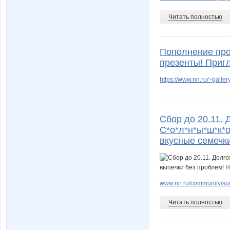
Читать полностью
Пополнение про
презенты! При
https://www.nn.ru/~gal
Сбор до 20.11. 
С*о*л*н*ы*ш*к*о
вкусные семечки
www.nn.ru/community/sp/f
Читать полностью