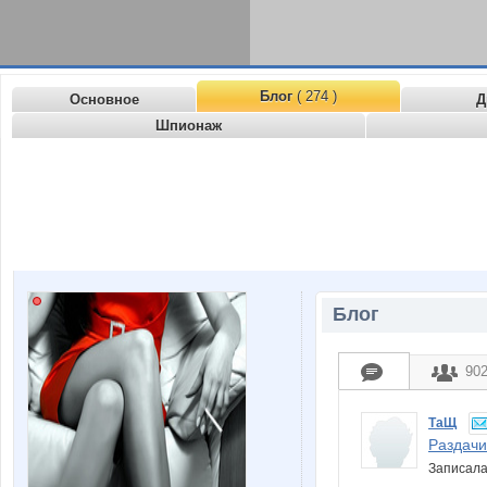
Блог
( 274 )
Основное
Д
Шпионаж
Блог
90
ТаЩ
Раздачи
Записал