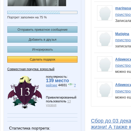
marinas
пристро
Портрет заполнен на 75 %
Записал
Отправить приватное сообщение
Matigina
пристро
Добавить в друзья
записал
Игнорировать
Абрикос
Сделать подарок
пристро
Совместная покупка: взрослый
можно ещ
популярность:
139 место
Абрикос
+15 ↑
рейтинг
44931
?
пристро
можно ещ
Привилегированный
пользователь
13
уровня
Сбор до 03 дека
жизни! А также 
Статистика портрета: