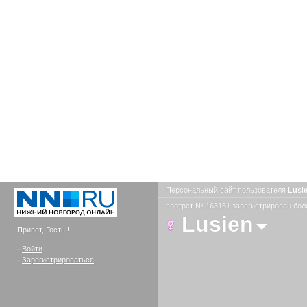
Персональный сайт пользователя
Lusi
портрет № 163161 зарегистрирован боле
Lusien
Привет, Гость !
-
Войти
-
Зарегистрироваться